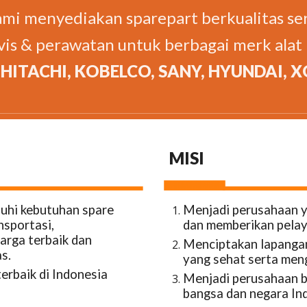
mi menyediakan sparepart berkualitas se
vis & perawatan untuk berbagai merk alat b
 HITACHI, KOBELCO, SANY, HYUNDAI, 
M
ISI
uhi kebutuhan spare
Menjadi perusahaan y
nsportasi,
dan memberikan pelay
arga terbaik dan
Menciptakan lapangan
s.
yang sehat serta men
erbaik di Indonesia
Menjadi perusahaan b
bangsa dan negara In