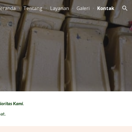
eranda
Tentang
Layanan
Galeri
Kontak
ion
ioritas Kami
.
at.