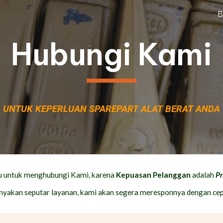
B
ip to main content
Skip to navigat
Hubungi Kami
UNTUK KEPERLUAN SPAREPART ALAT BERAT ANDA
u untuk menghubungi Kami, karena
Kepuasan Pelanggan
adalah
Pr
nyakan seputar layanan, kami akan segera meresponnya dengan cep